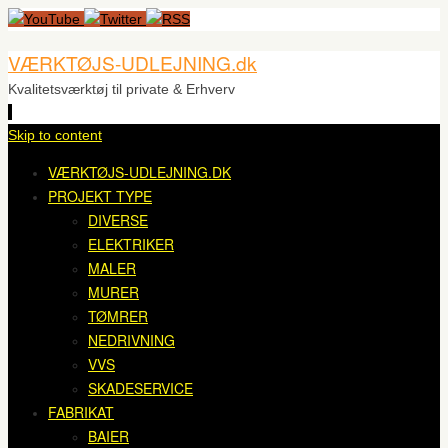
VÆRKTØJS-UDLEJNING.dk
Kvalitetsværktøj til private & Erhverv
Skip to content
VÆRKTØJS-UDLEJNING.DK
PROJEKT TYPE
DIVERSE
ELEKTRIKER
MALER
MURER
TØMRER
NEDRIVNING
VVS
SKADESERVICE
FABRIKAT
BAIER