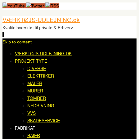
VÆRKTØJS-UDLEJNING.dk
Kvalitetsværktøj til private & Erhverv
Skip to content
VÆRKTØJS-UDLEJNING.DK
PROJEKT TYPE
DIVERSE
ELEKTRIKER
MALER
MURER
TØMRER
NEDRIVNING
VVS
SKADESERVICE
FABRIKAT
BAIER