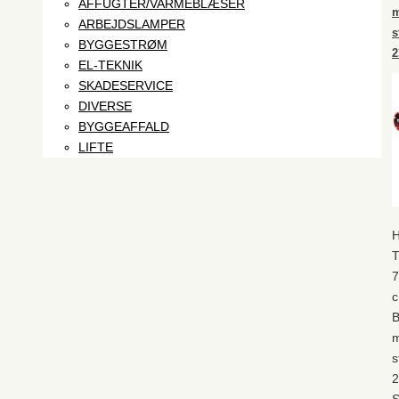
AFFUGTER/VARMEBLÆSER
ARBEJDSLAMPER
s
BYGGESTRØM
2
EL-TEKNIK
SKADESERVICE
DIVERSE
BYGGEAFFALD
LIFTE
H
7
c
B
s
2